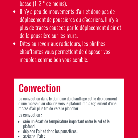
basse (1-2 ° de moins).
Il n’y a peu de mouvements d’air et donc pas de
déplacement de poussières ou d’acariens. Il n’y a
plus de traces causées par le déplacement d’air et
de la poussière sur les murs.
Dites au revoir aux radiateurs, les plinthes
chauffantes vous permettent de disposer vos
meubles comme bon vous semble.
Convection
La convection dans le domaine du chauffage est le déplacement
d’une masse d’air chaude vers le plafond, mais également d’une
masse d’air plus froide vers le plancher.
La convection :
crée un écart de température important entre le sol et le
plafond ;
déplace l’air et donc les poussières ;
assèche l’air ;